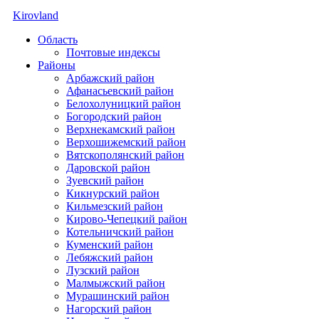
Kirovland
Область
Почтовые индексы
Районы
Арбажский район
Афанасьевский район
Белохолуницкий район
Богородский район
Верхнекамский район
Верхошижемский район
Вятскополянский район
Даровской район
Зуевский район
Кикнурский район
Кильмезский район
Кирово-Чепецкий район
Котельничский район
Куменский район
Лебяжский район
Лузский район
Малмыжский район
Мурашинский район
Нагорский район