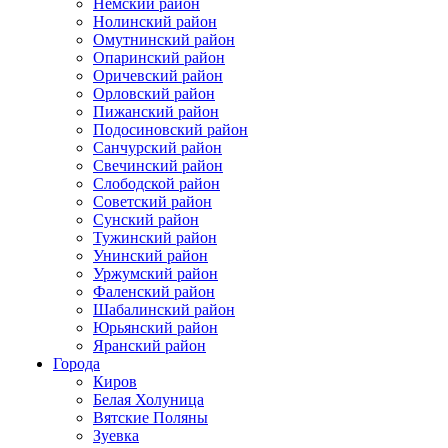
Немский район
Нолинский район
Омутнинский район
Опаринский район
Оричевский район
Орловский район
Пижанский район
Подосиновский район
Санчурский район
Свечинский район
Слободской район
Советский район
Сунский район
Тужинский район
Унинский район
Уржумский район
Фаленский район
Шабалинский район
Юрьянский район
Яранский район
Города
Киров
Белая Холуница
Вятские Поляны
Зуевка