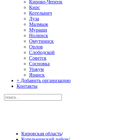
Кирово-Чепецк
Кирс
Котельнич
Луза
Малмыж
Мураши
Нолинск
Омутнинск
Орлов
Слободской
Советск
Сосновка
Уржум
Яранск
+ Добавить организацию
Контакты
Кировская область
/
Котельничский район
/