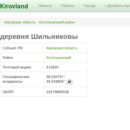
Kirovland
Область
Районы
Города
+ Добавить ор
Кировская область
/
Котельничский район
/
деревня Шильниковы
Субъект РФ
Кировская область
Район
Котельничский
Почтовый индекс
612630
Географические
58.230761°,
координаты
48.234806°
ОКАТО
33219880028