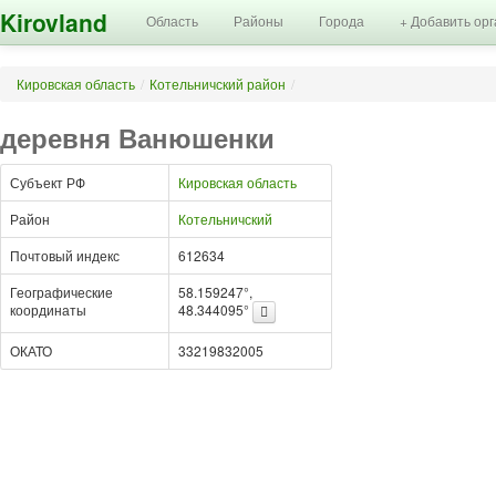
Kirovland
Область
Районы
Города
+ Добавить ор
Кировская область
/
Котельничский район
/
деревня Ванюшенки
Субъект РФ
Кировская область
Район
Котельничский
Почтовый индекс
612634
Географические
58.159247°,
координаты
48.344095°
ОКАТО
33219832005