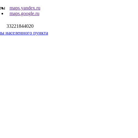
аты
maps.yandex.ru
maps.google.ru
33221844020
ы населенного пункта