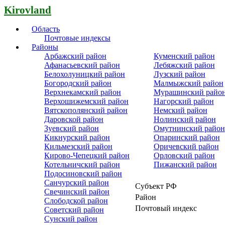
Kirovland
Область
Почтовые индексы
Районы
Арбажский район
Куменский район
Афанасьевский район
Лебяжский район
Белохолуницкий район
Лузский район
Богородский район
Малмыжский район
Верхнекамский район
Мурашинский райо
Верхошижемский район
Нагорский район
Вятскополянский район
Немский район
Даровской район
Нолинский район
Зуевский район
Омутнинский район
Кикнурский район
Опаринский район
Кильмезский район
Оричевский район
Кирово-Чепецкий район
Орловский район
Котельничский район
Пижанский район
Подосиновский район
Санчурский район
Субъект РФ
Свечинский район
Район
Слободской район
Почтовый индекс
Советский район
Сунский район