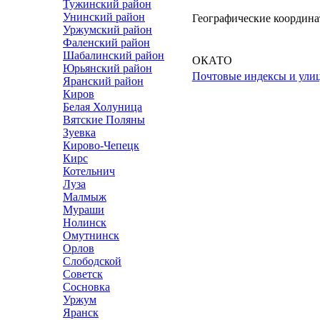
Тужинский район
Унинский район
Географические координ
Уржумский район
Фаленский район
Шабалинский район
ОКАТО
Юрьянский район
Почтовые индексы и улиц
Яранский район
Киров
Белая Холуница
Вятские Поляны
Зуевка
Кирово-Чепецк
Кирс
Котельнич
Луза
Малмыж
Мураши
Нолинск
Омутнинск
Орлов
Слободской
Советск
Сосновка
Уржум
Яранск