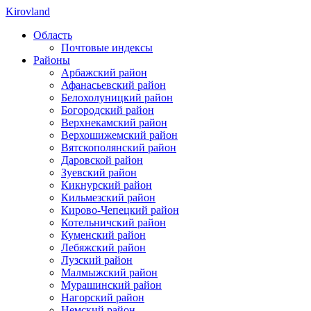
Kirovland
Область
Почтовые индексы
Районы
Арбажский район
Афанасьевский район
Белохолуницкий район
Богородский район
Верхнекамский район
Верхошижемский район
Вятскополянский район
Даровской район
Зуевский район
Кикнурский район
Кильмезский район
Кирово-Чепецкий район
Котельничский район
Куменский район
Лебяжский район
Лузский район
Малмыжский район
Мурашинский район
Нагорский район
Немский район