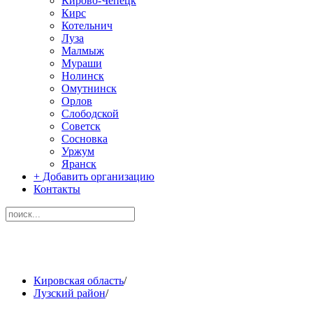
Кирово-Чепецк
Кирс
Котельнич
Луза
Малмыж
Мураши
Нолинск
Омутнинск
Орлов
Слободской
Советск
Сосновка
Уржум
Яранск
+ Добавить организацию
Контакты
Кировская область
/
Лузский район
/