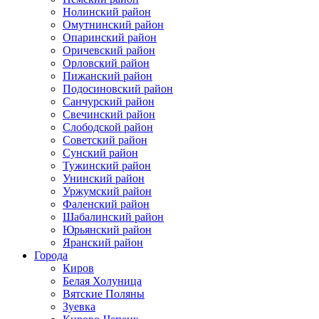
Нолинский район
Омутнинский район
Опаринский район
Оричевский район
Орловский район
Пижанский район
Подосиновский район
Санчурский район
Свечинский район
Слободской район
Советский район
Сунский район
Тужинский район
Унинский район
Уржумский район
Фаленский район
Шабалинский район
Юрьянский район
Яранский район
Города
Киров
Белая Холуница
Вятские Поляны
Зуевка