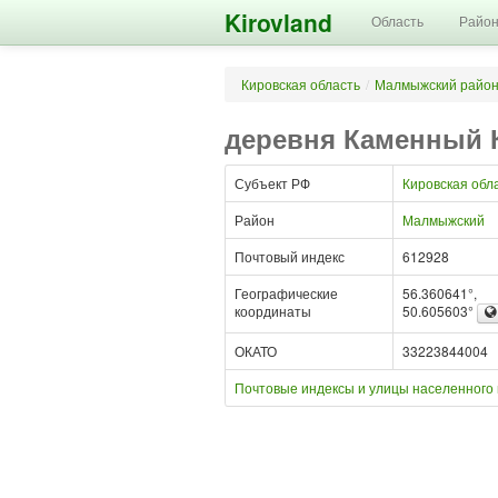
Kirovland
Область
Райо
Кировская область
/
Малмыжский райо
деревня Каменный 
Субъект РФ
Кировская обл
Район
Малмыжский
Почтовый индекс
612928
Географические
56.360641°,
координаты
50.605603°
ОКАТО
33223844004
Почтовые индексы и улицы населенного 