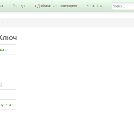
ны
Города
+ Добавить организацию
Контакты
н
/
Ключ
асть
пункта