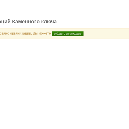
аций Каменного ключа
ровано организаций. Вы можете
добавить организацию