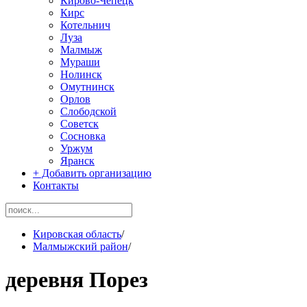
Кирово-Чепецк
Кирс
Котельнич
Луза
Малмыж
Мураши
Нолинск
Омутнинск
Орлов
Слободской
Советск
Сосновка
Уржум
Яранск
+ Добавить организацию
Контакты
Кировская область
/
Малмыжский район
/
деревня Порез