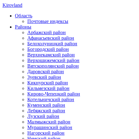
Kirovland
Область
Почтовые индексы
Районы
Арбажский район
Афанасьевский район
Белохолуницкий район
Богородский район
Верхнекамский район
Верхошижемский район
Вятскополянский район
Даровской район
Зуевский район
Кикнурский район
Кильмезский район
Кирово-Чепецкий район
Котельничский район
Куменский район
Лебяжский район
Лузский район
Малмыжский район
Мурашинский район
Нагорский район
Немский район