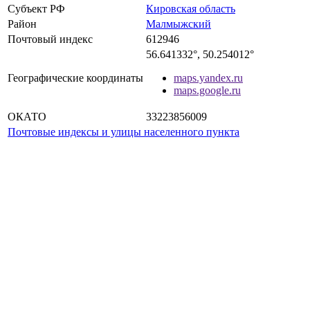
Субъект РФ
Кировская область
Район
Малмыжский
Почтовый индекс
612946
56.641332°, 50.254012°
Географические координаты
maps.yandex.ru
maps.google.ru
ОКАТО
33223856009
Почтовые индексы и улицы населенного пункта