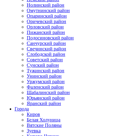
Нолинский район
Омутнинский район
Опаринский район
Оричевский район
Орловский район
Пижанский район
Подосиновский район
Санчурский район
Свечинский район
Слободской район
Советский район
Сунский район
Тужинский район
Унинский район
Уржумский район
Фаленский район
Шабалинский район
Юрьянский район
Яранский район
Города
Киров
Белая Холуница
Вятские Поляны
Зуевка