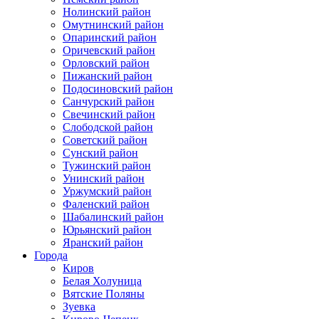
Нолинский район
Омутнинский район
Опаринский район
Оричевский район
Орловский район
Пижанский район
Подосиновский район
Санчурский район
Свечинский район
Слободской район
Советский район
Сунский район
Тужинский район
Унинский район
Уржумский район
Фаленский район
Шабалинский район
Юрьянский район
Яранский район
Города
Киров
Белая Холуница
Вятские Поляны
Зуевка