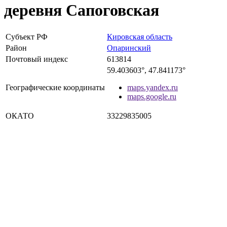
деревня Сапоговская
Субъект РФ
Кировская область
Район
Опаринский
Почтовый индекс
613814
59.403603°, 47.841173°
Географические координаты
maps.yandex.ru
maps.google.ru
ОКАТО
33229835005