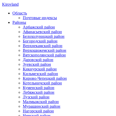
Kirovland
Область
Почтовые индексы
Районы
Арбажский район
Афанасьевский район
Белохолуницкий район
Богородский район
Верхнекамский район
Верхошижемский район
Вятскополянский район
Даровской район
Зуевский район
Кикнурский район
Кильмезский район
Кирово-Чепецкий район
Котельничский район
Куменский район
Лебяжский район
Лузский район
Малмыжский район
Мурашинский район
Нагорский район
Немский район