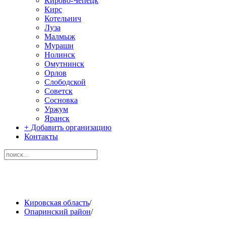
Кирово-Чепецк
Кирс
Котельнич
Луза
Малмыж
Мураши
Нолинск
Омутнинск
Орлов
Слободской
Советск
Сосновка
Уржум
Яранск
+ Добавить организацию
Контакты
Кировская область
/
Опаринский район
/