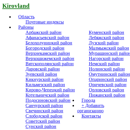
Kirovland
Область
Почтовые индексы
Районы
Арбажский район
Куменский район
Афанасьевский район
Лебяжский район
Белохолуницкий район
Лузский район
Богородский район
Малмыжский район
Верхнекамский район
Мурашинский райо
Верхошижемский район
Нагорский район
Вятскополянский район
Немский район
Даровской район
Нолинский район
Зуевский район
Омутнинский район
Кикнурский район
Опаринский район
Кильмезский район
Оричевский район
Кирово-Чепецкий район
Орловский район
Котельничский район
Пижанский район
Подосиновский район
Города
Санчурский район
+ Добавить
Свечинский район
организацию
Слободской район
Контакты
Советский район
Сунский район