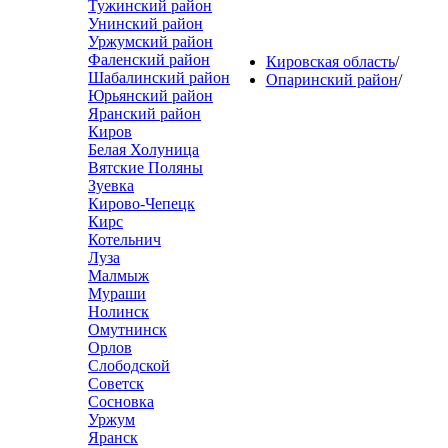
Тужинский район
Унинский район
Уржумский район
Фаленский район
Кировская область
/
Шабалинский район
Опаринский район
/
Юрьянский район
Яранский район
Киров
Белая Холуница
Вятские Поляны
Зуевка
Кирово-Чепецк
Кирс
Котельнич
Луза
Малмыж
Мураши
Нолинск
Омутнинск
Орлов
Слободской
Советск
Сосновка
Уржум
Яранск