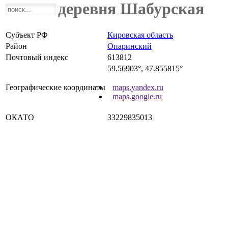
деревня Шабурская
Субъект РФ
Кировская область
Район
Опаринский
Почтовый индекс
613812
59.56903°, 47.855815°
Географические координаты
maps.yandex.ru
maps.google.ru
ОКАТО
33229835013