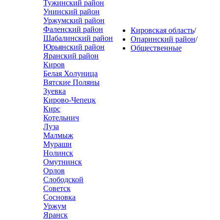
Тужинский район
Унинский район
Уржумский район
Фаленский район
Кировская область
/
Шабалинский район
Опаринский район
/
Юрьянский район
Общественные
Яранский район
Киров
Белая Холуница
Вятские Поляны
Зуевка
Кирово-Чепецк
Кирс
Котельнич
Луза
Малмыж
Мураши
Нолинск
Омутнинск
Орлов
Слободской
Советск
Сосновка
Уржум
Яранск