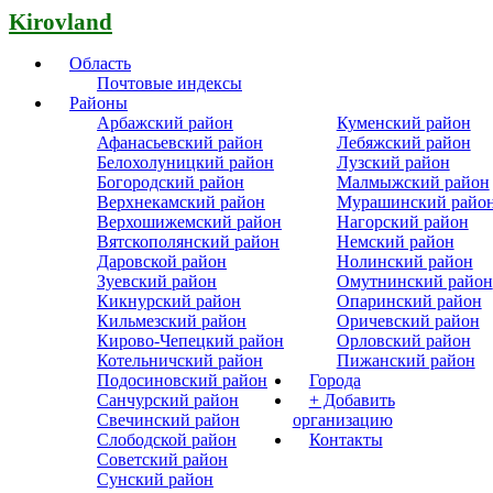
Kirovland
Область
Почтовые индексы
Районы
Арбажский район
Куменский район
Афанасьевский район
Лебяжский район
Белохолуницкий район
Лузский район
Богородский район
Малмыжский район
Верхнекамский район
Мурашинский райо
Верхошижемский район
Нагорский район
Вятскополянский район
Немский район
Даровской район
Нолинский район
Зуевский район
Омутнинский район
Кикнурский район
Опаринский район
Кильмезский район
Оричевский район
Кирово-Чепецкий район
Орловский район
Котельничский район
Пижанский район
Подосиновский район
Города
Санчурский район
+ Добавить
Свечинский район
организацию
Слободской район
Контакты
Советский район
Сунский район