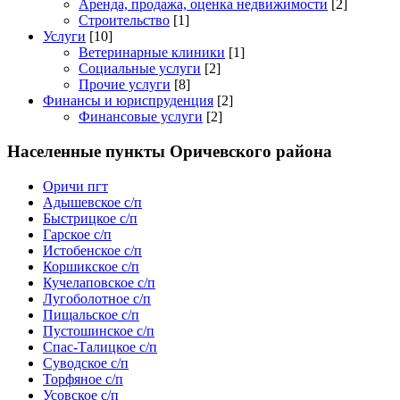
Аренда, продажа, оценка недвижимости
[2]
Строительство
[1]
Услуги
[10]
Ветеринарные клиники
[1]
Социальные услуги
[2]
Прочие услуги
[8]
Финансы и юриспруденция
[2]
Финансовые услуги
[2]
Населенные пункты Оричевского района
Оричи пгт
Адышевское с/п
Быстрицкое с/п
Гарское с/п
Истобенское с/п
Коршикское с/п
Кучелаповское с/п
Лугоболотное с/п
Пищальское с/п
Пустошинское с/п
Спас-Талицкое с/п
Суводское с/п
Торфяное с/п
Усовское с/п