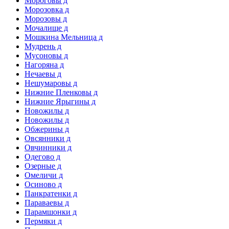
Мороговы д
Морозовка д
Морозовы д
Мочалище д
Мошкина Мельница д
Мудрень д
Мусоновы д
Нагоряна д
Нечаевы д
Нешумаровы д
Нижние Пленковы д
Нижние Ярыгины д
Новожилы д
Новожилы д
Обжерины д
Овсянники д
Овчинники д
Одегово д
Озерные д
Омеличи д
Осиново д
Панкратенки д
Параваевы д
Парамшонки д
Пермяки д