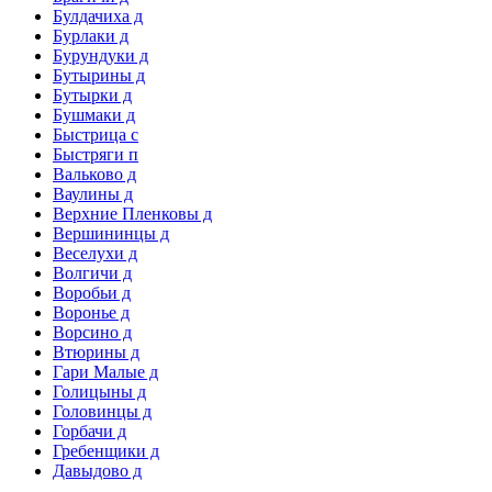
Булдачиха д
Бурлаки д
Бурундуки д
Бутырины д
Бутырки д
Бушмаки д
Быстрица с
Быстряги п
Вальково д
Ваулины д
Верхние Пленковы д
Вершининцы д
Веселухи д
Волгичи д
Воробьи д
Воронье д
Ворсино д
Втюрины д
Гари Малые д
Голицыны д
Головинцы д
Горбачи д
Гребенщики д
Давыдово д