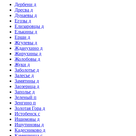
Дербени д
Дресва д
Дунаевы д
Егозы д
Елизаровцы д
Елькины д
Ерши д
Жгулевы д
Жданухино д
Жирухины д
Жолобовы д
Жуки д
Заболотье д
Залесье д
Замятины д
Заозерица д
Заполье д
Зеленый п
Зенгино п
Золотая Гора д
Истобенск с
Ишимовы д
Ишутиновы д
Кадесниково д
Камешница с