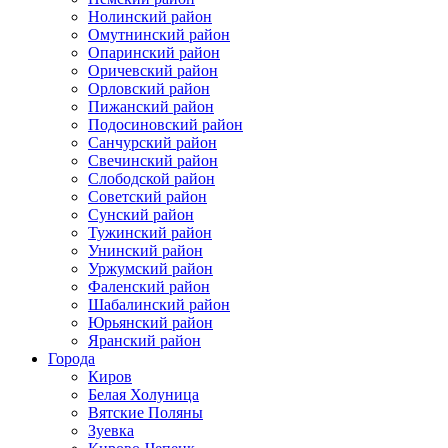
Нолинский район
Омутнинский район
Опаринский район
Оричевский район
Орловский район
Пижанский район
Подосиновский район
Санчурский район
Свечинский район
Слободской район
Советский район
Сунский район
Тужинский район
Унинский район
Уржумский район
Фаленский район
Шабалинский район
Юрьянский район
Яранский район
Города
Киров
Белая Холуница
Вятские Поляны
Зуевка