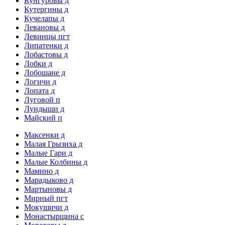
Кунгуровы д
Кутергины д
Кучелапы д
Левановы д
Левинцы пгт
Липатенки д
Лобастовы д
Лобки д
Лобошане д
Логичи д
Лопата д
Луговой п
Лундыши д
Майский п
Максенки д
Малая Грызиха д
Малые Гари д
Малые Колбины д
Мамино д
Марадыково д
Мартыновы д
Мирный пгт
Мокушичи д
Монастырщина с