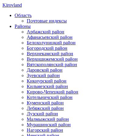
Kirovland
Область
Почтовые индексы
Районы
Арбажский район
Афанасьевский район
Белохолуницкий район
Богородский район
Верхнекамский район
Верхошижемский район
Вятскополянский район
Даровской район
Зуевский район
Кикнурский район
Кильмезский район
Кирово-Чепецкий район
Котельничский район
Куменский район
Лебяжский район
Лузский район
Малмыжский район
Мурашинский район
Нагорский район
Немский район