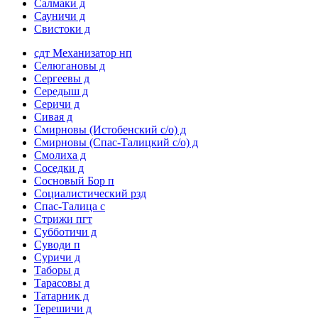
Салмаки д
Сауничи д
Свистоки д
сдт Механизатор нп
Селюгановы д
Сергеевы д
Середыш д
Серичи д
Сивая д
Смирновы (Истобенский с/о) д
Смирновы (Спас-Талицкий с/о) д
Смолиха д
Соседки д
Сосновый Бор п
Социалистический рзд
Спас-Талица с
Стрижи пгт
Субботичи д
Суводи п
Суричи д
Таборы д
Тарасовы д
Татарник д
Терешичи д