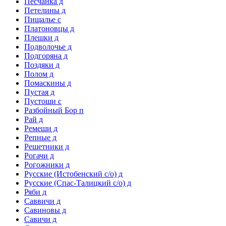
Песчанка д
Петелины д
Пищалье с
Платоновцы д
Плешки д
Подволочье д
Подгоряна д
Поздяки д
Полом д
Помаскины д
Пустая д
Пустоши с
Разбойный Бор п
Рай д
Ремеши д
Репные д
Решетники д
Рогачи д
Рогожники д
Русские (Истобенский с/о) д
Русские (Спас-Талицкий с/о) д
Ряби д
Саввичи д
Савиновы д
Савичи д