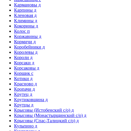
Кармановы д
Карпины д
Кленовая д
Климины д
Кокорины д
Колос п
Коржавины д
Кормичи д
Коробейники д
Королевы д
Короли д
Корсаки д
Корсаковы д
Коршик с
Котики д
Красново д
Кропачи д
Крутец д
Крутиковщина д
Крутцы д
Крысовы (Истобенский с/о) д
Крысовы (Монастырщинский с/о) д
Крысовы (Спас-Талицкий с/о) д
Кульпино д