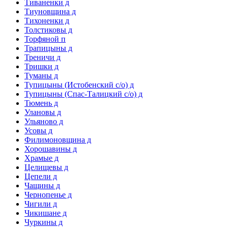
Тиваненки д
Тиуновщина д
Тихоненки д
Толстиковы д
Торфяной п
Трапицыны д
Треничи д
Тришки д
Туманы д
Тупицыны (Истобенский с/о) д
Тупицыны (Спас-Талицкий с/о) д
Тюмень д
Улановы д
Ульяново д
Усовы д
Филимоновщина д
Хорошавины д
Храмые д
Целищевы д
Цепели д
Чащины д
Чернопенье д
Чигили д
Чикишане д
Чуркины д