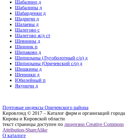
Шабалино д
Шабалины д
Шабарденки д
Шадричи д
Шалаевы д
Шалегово с
Шалегово ж/д ст
Шевнины д
Шинник п
Шипаково д
Шипицыны (Лугоболотный с/о) д
Шипицыны (Оричевский с/о) д
Шишкины д
Щенники д
Юбилейный п
Якуничи д
Почтовые индексы Оричевского района
Кировлэнд © 2017 – Каталог фирм и организаций города
Кирова и Кировской области
текст страницы доступен по
лицензии Creative Commons
Attribution-ShareAlike
О каталоге