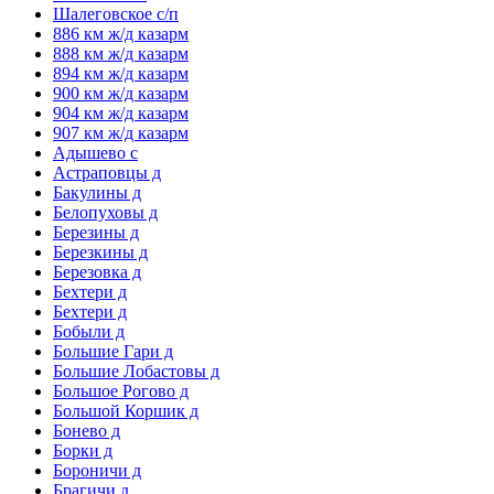
Шалеговское с/п
886 км ж/д казарм
888 км ж/д казарм
894 км ж/д казарм
900 км ж/д казарм
904 км ж/д казарм
907 км ж/д казарм
Адышево с
Астраповцы д
Бакулины д
Белопуховы д
Березины д
Березкины д
Березовка д
Бехтери д
Бехтери д
Бобыли д
Большие Гари д
Большие Лобастовы д
Большое Рогово д
Большой Коршик д
Бонево д
Борки д
Бороничи д
Брагичи д