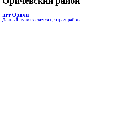
Оричевский район
пгт Оричи
Данный пункт является центром района.