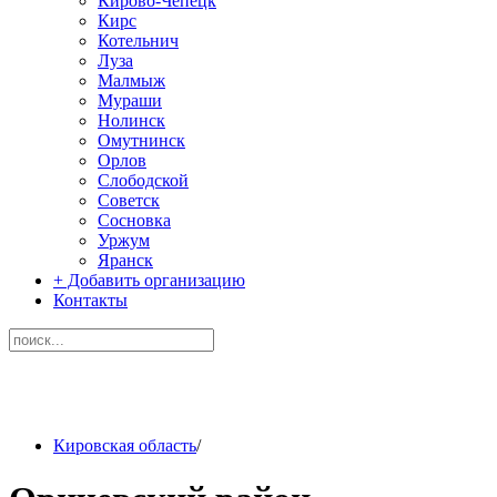
Кирово-Чепецк
Кирс
Котельнич
Луза
Малмыж
Мураши
Нолинск
Омутнинск
Орлов
Слободской
Советск
Сосновка
Уржум
Яранск
+ Добавить организацию
Контакты
Кировская область
/