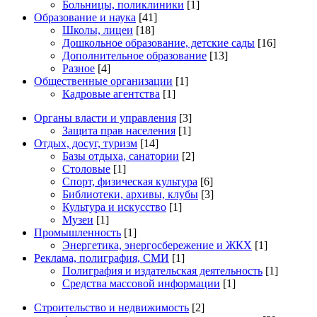
Больницы, поликлиники
[1]
Образование и наука
[41]
Школы, лицеи
[18]
Дошкольное образование, детские сады
[16]
Дополнительное образование
[13]
Разное
[4]
Общественные организации
[1]
Кадровые агентства
[1]
Органы власти и управления
[3]
Защита прав населения
[1]
Отдых, досуг, туризм
[14]
Базы отдыха, санатории
[2]
Столовые
[1]
Спорт, физическая культура
[6]
Библиотеки, архивы, клубы
[3]
Культура и искусство
[1]
Музеи
[1]
Промышленность
[1]
Энергетика, энергосбережение и ЖКХ
[1]
Реклама, полиграфия, СМИ
[1]
Полиграфия и издательская деятельность
[1]
Средства массовой информации
[1]
Строительство и недвижимость
[2]