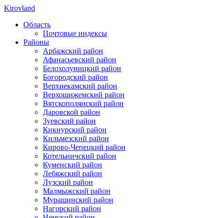
Kirovland
Область
Почтовые индексы
Районы
Арбажский район
Афанасьевский район
Белохолуницкий район
Богородский район
Верхнекамский район
Верхошижемский район
Вятскополянский район
Даровской район
Зуевский район
Кикнурский район
Кильмезский район
Кирово-Чепецкий район
Котельничский район
Куменский район
Лебяжский район
Лузский район
Малмыжский район
Мурашинский район
Нагорский район
Немский район