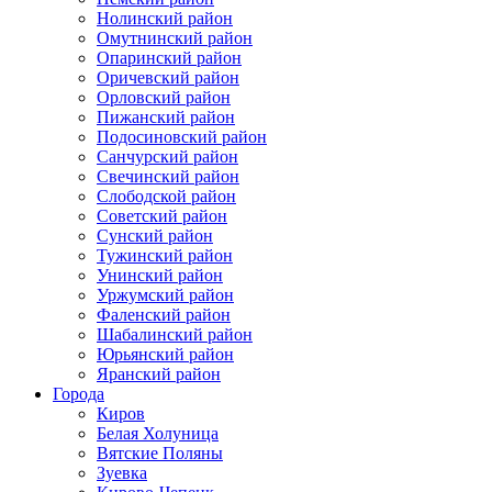
Нолинский район
Омутнинский район
Опаринский район
Оричевский район
Орловский район
Пижанский район
Подосиновский район
Санчурский район
Свечинский район
Слободской район
Советский район
Сунский район
Тужинский район
Унинский район
Уржумский район
Фаленский район
Шабалинский район
Юрьянский район
Яранский район
Города
Киров
Белая Холуница
Вятские Поляны
Зуевка