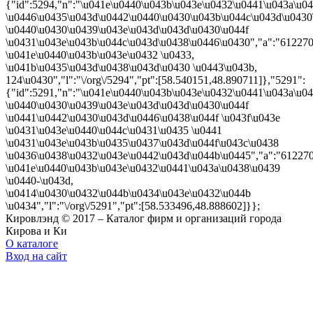
{"id":5294,"n":"\u041e\u0440\u043b\u043e\u0432\u0441\u043a\u0
\u0446\u0435\u043d\u0442\u0440\u0430\u043b\u044c\u043d\u0430
\u0440\u0430\u0439\u043e\u043d\u043d\u0430\u044f
\u0431\u043e\u043b\u044c\u043d\u0438\u0446\u0430","a":"612270
\u041e\u0440\u043b\u043e\u0432 \u0433,
\u041b\u0435\u043d\u0438\u043d\u0430 \u0443\u043b,
124\u0430","l":"\/org\/5294","pt":[58.540151,48.890711]},"5291":
{"id":5291,"n":"\u041e\u0440\u043b\u043e\u0432\u0441\u043a\u0
\u0440\u0430\u0439\u043e\u043d\u043d\u0430\u044f
\u0441\u0442\u0430\u043d\u0446\u0438\u044f \u043f\u043e
\u0431\u043e\u0440\u044c\u0431\u0435 \u0441
\u0431\u043e\u043b\u0435\u0437\u043d\u044f\u043c\u0438
\u0436\u0438\u0432\u043e\u0442\u043d\u044b\u0445","a":"61227
\u041e\u0440\u043b\u043e\u0432\u0441\u043a\u0438\u0439
\u0440-\u043d,
\u0414\u0430\u0432\u044b\u0434\u043e\u0432\u044b
\u0434","l":"\/org\/5291","pt":[58.533496,48.888602]}};
Кировлэнд © 2017 – Каталог фирм и организаций города
Кирова и К
и
О каталоге
Вход на сайт