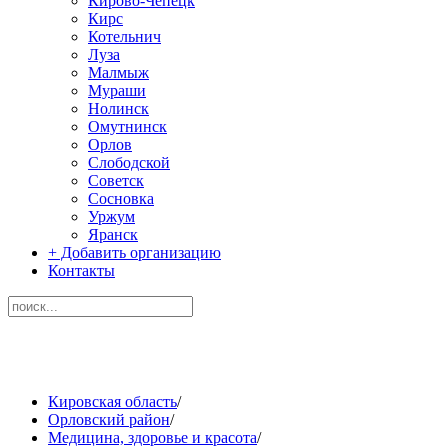
Кирово-Чепецк
Кирс
Котельнич
Луза
Малмыж
Мураши
Нолинск
Омутнинск
Орлов
Слободской
Советск
Сосновка
Уржум
Яранск
+ Добавить организацию
Контакты
Кировская область
/
Орловский район
/
Медицина, здоровье и красота
/