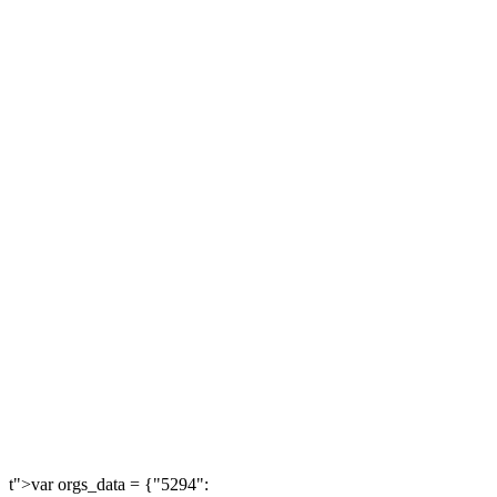
t">var orgs_data = {"5294":