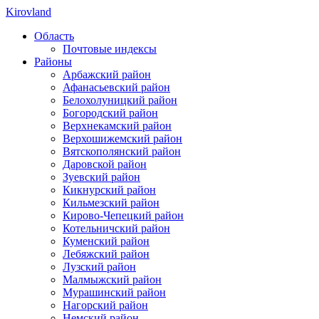
Kirovland
Область
Почтовые индексы
Районы
Арбажский район
Афанасьевский район
Белохолуницкий район
Богородский район
Верхнекамский район
Верхошижемский район
Вятскополянский район
Даровской район
Зуевский район
Кикнурский район
Кильмезский район
Кирово-Чепецкий район
Котельничский район
Куменский район
Лебяжский район
Лузский район
Малмыжский район
Мурашинский район
Нагорский район
Немский район