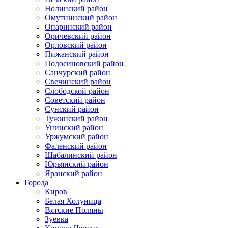
Нолинский район
Омутнинский район
Опаринский район
Оричевский район
Орловский район
Пижанский район
Подосиновский район
Санчурский район
Свечинский район
Слободской район
Советский район
Сунский район
Тужинский район
Унинский район
Уржумский район
Фаленский район
Шабалинский район
Юрьянский район
Яранский район
Города
Киров
Белая Холуница
Вятские Поляны
Зуевка