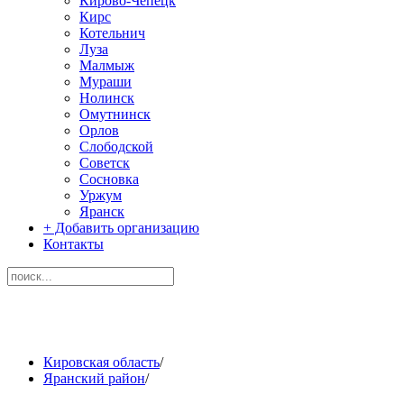
Кирово-Чепецк
Кирс
Котельнич
Луза
Малмыж
Мураши
Нолинск
Омутнинск
Орлов
Слободской
Советск
Сосновка
Уржум
Яранск
+ Добавить организацию
Контакты
Кировская область
/
Яранский район
/